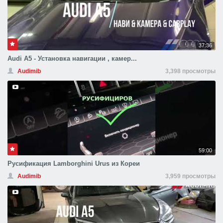
37:36
Audi A5 - Установка навигации , камер...
Audimib
3,398 просмотры
59:00
Русификация Lamborghini Urus из Кореи
Audimib
3,959 просмотры