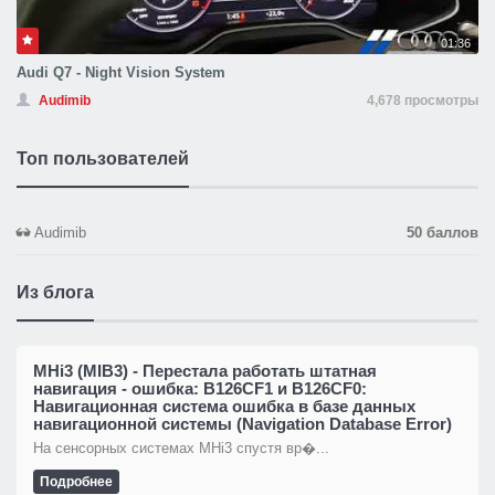
01:36
Audi Q7 - Night Vision System
Audimib
4,678 просмотры
Топ пользователей
Audimib
50 баллов
Из блога
MHi3 (MIB3) - Перестала работать штатная
навигация - ошибка: B126CF1 и B126CF0:
Навигационная система ошибка в базе данных
навигационной системы (Navigation Database Error)
На сенсорных системах MHi3 спустя вр�...
Подробнее