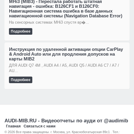
MHi3 (MIB3) - Перестала работать штатная
навигация - ошибка: B126CF1 и B126CF0:
Навигационная система ошибка в базе данных
навигационной системы (Navigation Database Error)
На сенсорных системах MHi3 спустя вр�...
Подробнее
Инструкция по удаленной активации опции CarPlay
& Android Auto или для продления допусков на
карты MIB2
ДЛЯ AUDI Q7 4M , AUDI A4 / A5, AUDI Q5 / AUDI A6 C7 / A7 /
AU...
Подробнее
AUDI-MIB.RU - Видеоотчеты по ауди от @audimib
Главная
Связаться с нами
© 2026 Все права защищены. г. Москва, ул. Краснобогатырская 89с1 . Тел.: