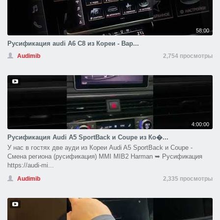
58:00
Русификация audi A6 С8 из Кореи - Вар...
Audimib
2,754 просмотры
4:00:00
Русификация Audi A5 SportBack и Coupe из Ко�...
У нас в гостях две ауди из Кореи Audi A5 SportBack и Coupe -
Смена региона (русификация) MMI MIB2 Harman ➥ Русификация
https://audi-mi...
Audimib
2,335 просмотры