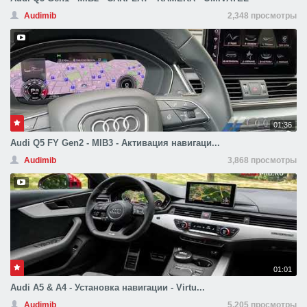
Audimib
2,348 просмотры
01:36
Audi Q5 FY Gen2 - MIB3 - Активация навигаци...
Audimib
3,868 просмотры
01:01
Audi A5 & A4 - Установка навигации - Virtu...
Audimib
5,205 просмотры