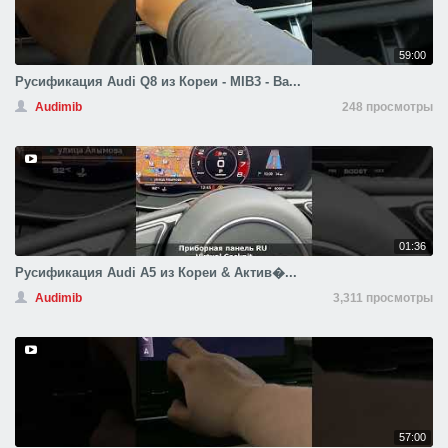
59:00
Русификация Audi Q8 из Кореи - MIB3 - Ва...
Audimib
248 просмотры
01:36
Русификация Audi A5 из Кореи & Актив�...
Audimib
3,311 просмотры
57:00