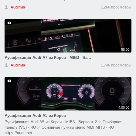
Audimib
1,266 просмотры
58:00
Русификация Audi A7 из Кореи - MIB3 - Ва...
Audimib
1,746 просмотры
4:00:00
Русификация Audi A5 из Кореи
Русификация Audi A5 из Кореи - MIB3 - Вариант 2 ✅ Приборная
панель (VC) - RU ✅ Основные пункты меню MMI MHi3 - RU
https://audi-mib....