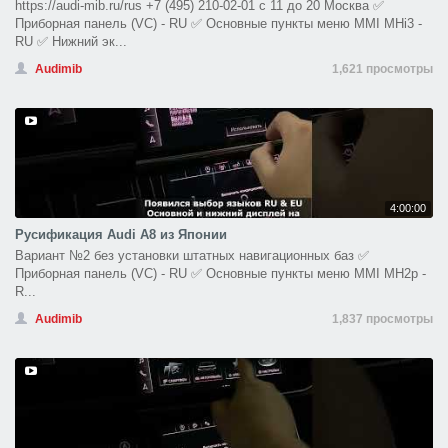
https://audi-mib.ru/rus +7 (495) 210-02-01 с 11 до 20 Москва ✅
Приборная панель (VC) - RU ✅ Основные пункты меню MMI MHi3 -
RU ✅ Нижний эк...
Audimib
1,621 просмотры
4:00:00
Русификация Audi A8 из Японии
Вариант №2 без установки штатных навигационных баз ✅
Приборная панель (VC) - RU ✅ Основные пункты меню MMI MH2p -
R...
Audimib
1,837 просмотры