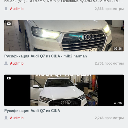
панель (VC) - RU &amp; KM/h ✅ Основные пункты меню MMI - RU...
Audimib
2,866 просмотры
01:36
Русификация Audi Q7 из США - mib2 harman
Audimib
2,701 просмотры
46:36
Русификация Audi Q7 из США
Audimib
2,246 просмотры