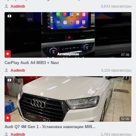
Audimib
3,933 просмотры
07:36
CarPlay Audi A4 MIB3 + Navi
Audimib
3,110 просмотры
52:00
Audi Q7 4M Gen 1 - Установка навигации MIB...
Audimib
1,763 просмотры