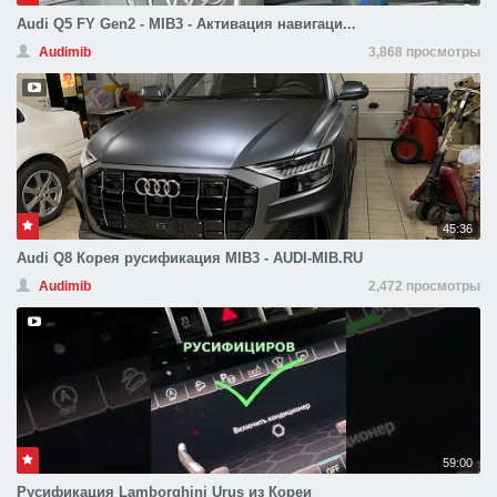
Audi Q5 FY Gen2 - MIB3 - Активация навигаци...
Audimib
3,868 просмотры
45:36
Audi Q8 Корея русификация MIB3 - AUDI-MIB.RU
Audimib
2,472 просмотры
59:00
Русификация Lamborghini Urus из Кореи