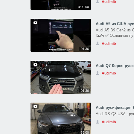
Audimib
4:00:00
Audi A5 из США рус
Audi A5 B9 Gen2 из 
Км/ч ✅ Основные пун
Audimib
01:36
Audi Q7 Корея русиф
Audimib
01:36
Audi русификация 
Audi RS Q8 USA - р
Audimib
59:00