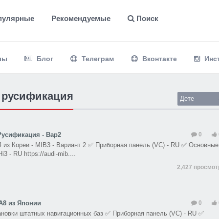
пулярные
Рекомендуемые
Поиск
лы
Блог
Телеграм
Вконтакте
Инс
i русификация
Дете
 Русификация - Вар2
0
 из Кореи - MIB3 - Вариант 2 ✅ Приборная панель (VC) - RU ✅ Основные
 - RU https://audi-mib....
2,427 просмо
A8 из Японии
0
ановки штатных навигационных баз ✅ Приборная панель (VC) - RU ✅