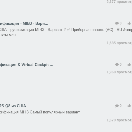
2,177 просмо
ификация - MIB3 - Вари...
0
США - русификация MIB3 - Вариант 2 ✅ Приборная панель (VC) - RU &am
кты мен...
1,685 просмо
икация & Virtual Cockpit ...
0
1,968 просмо
RS Q8 из США
0
усификация MHi3 Самый популярный вариант
1,670 просмо