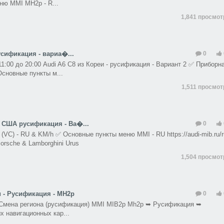
ню MMI MH2p - R...
1,841 просмо
усификация - вариа�...
0
 11:00 до 20:00 Audi A6 С8 из Кореи - русификация - Вариант 2 ✅ Приборн
Основные пункты м...
1,511 просмо
из США русификация - Ва�...
0
(VC) - RU & KM/h ✅ Основные пункты меню MMI - RU https://audi-mib.ru/
orsche & Lamborghini Urus
1,504 просмо
и - Русификация - MH2p
0
 - Смена региона (русификация) MMI MIB2p Mh2p ➥ Русификация ➥
х навигационных кар...