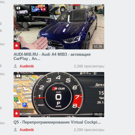
тры
0
p;
тры
01:36
AUDI-MIB.RU - Audi A4 MIB3 - активация
CarPlay , An...
0
Audimib
3,386 просмотры
тры
0
38:00
Q5 - Перепрограммирование Virtual Cockpi...
тры
Audimib
2,390 просмотры