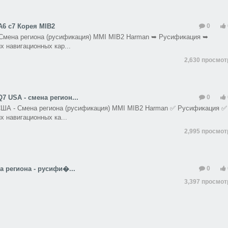
A6 c7 Корея MIB2
0
- Смена региона (русификация) MMI MIB2 Harman ➥ Русификация ➥
х навигационных кар...
2,630 просмо
7 USA - смена регион...
0
 США - Смена региона (русификация) MMI MIB2 Harman ✅ Русификация ✅
х навигационных ка...
2,995 просмо
а региона - русифи�...
0
3,397 просмо