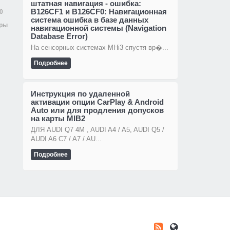
штатная навигация - ошибка:
B126CF1 и B126CF0: Навигационная
0
система ошибка в базе данных
тры
навигационной системы (Navigation
Database Error)
На сенсорных системах MHi3 спустя вр�...
Подробнее
Инструкция по удаленной
активации опции CarPlay & Android
Auto или для продления допусков
на карты MIB2
ДЛЯ AUDI Q7 4M , AUDI A4 / A5, AUDI Q5 /
AUDI A6 C7 / A7 / AU...
Подробнее