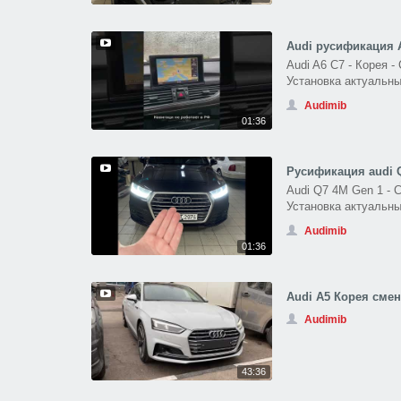
Audi русификация 
Audi A6 C7 - Корея 
Установка актуальны
Audimib
01:36
Русификация audi Q
Audi Q7 4M Gen 1 -
Установка актуальны
Audimib
01:36
Audi A5 Корея смен
Audimib
43:36