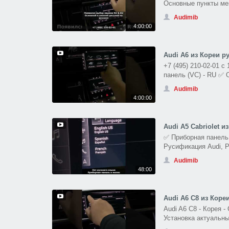
Основные пункты ме
Audimib
4:00:00
Audi A6 из Кореи р
+7 (495) 210-02-01 с
панель (VC) - RU ✅ 
Audimib
4:00:00
Audi A5 Cabriolet 
✅ Приборная панель 
Русификация Audi, P
Audimib
48:00
Audi A6 C8 из Коре
Audi A6 C8 - Корея
Установка актуальны