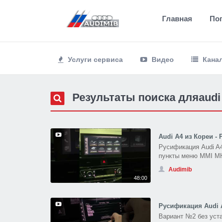
Главная
По
Услуги сервиса
Видео
Кана
Результаты поиска дляaud
Audi A4 из Кореи -
Русификация Audi A4
пункты меню MMI MHi3
Audimib
48:00
Русификация Audi 
Вариант №2 без уст