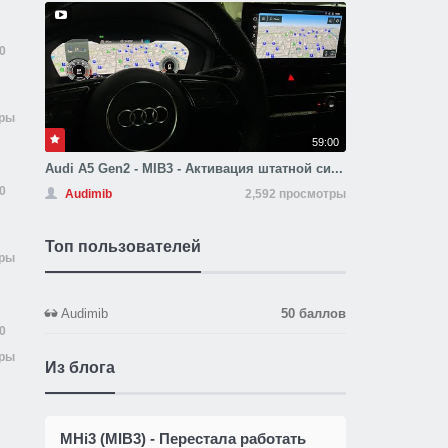
0
тры
59:00
Audi A5 Gen2 - MIB3 - Активация штатной си...
0
Audimib
2,592 просмотры
Топ пользователей
тры
Audimib
50 баллов
0
тры
Из блога
MHi3 (MIB3) - Перестала работать