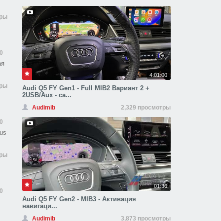
тры
0
ая
4:01:00
тры
Audi Q5 FY Gen1 - Full MIB2 Вариант 2 +
2USB/Aux - ca...
Audimib
2,329 просмотры
0
rus
тры
01:36
0
Audi Q5 FY Gen2 - MIB3 - Активация
навигаци...
Audimib
3,873 просмотры