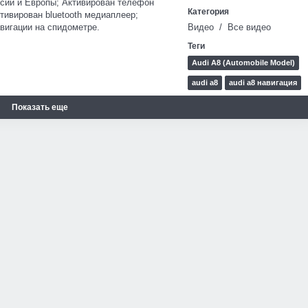
ссии и Европы; Активирован телефон
Категория
тивирован bluetooth медиаплеер;
вигации на спидометре.
Видео
/
Все видео
Теги
Audi A8 (Automobile Model)
audi a8
audi a8 навигация
навигация на ауди a8
Показать еще