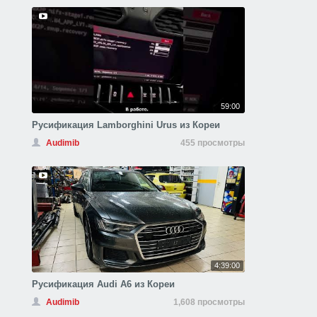
59:00
Русификация Lamborghini Urus из Кореи
Audimib
455 просмотры
4:39:00
Русификация Audi A6 из Кореи
Audimib
1,608 просмотры