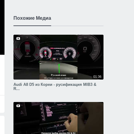
Похожие Медиа
01:36
Audi A8 D5 из Кореи - русификация MIB3 &
R...