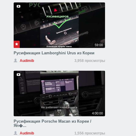
59:00
Русификация Lamborghini Urus из Кореи
Audimib
3,958 просмотры
4:00:00
Русификация Porsche Macan из Кореи /
Яп�...
Audimib
1,556 просмотры